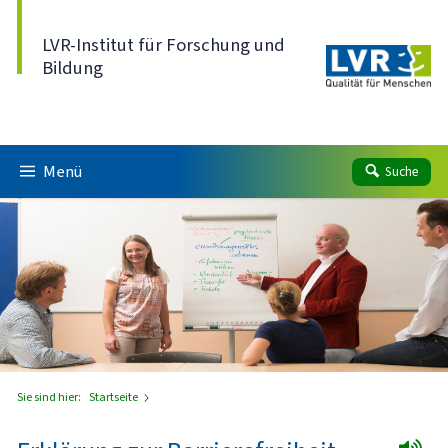
Direkt zum Inhalt
LVR-Institut für Forschung und
Bildung
Menü
Suche
Sie sind hier:
Startseite