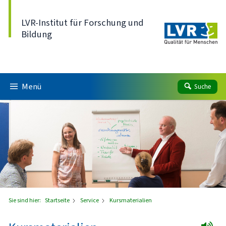
Direkt zum Inhalt
LVR-Institut für Forschung und
Bildung
Menü
Suche
Sie sind hier:
Startseite
Service
Kursmaterialien