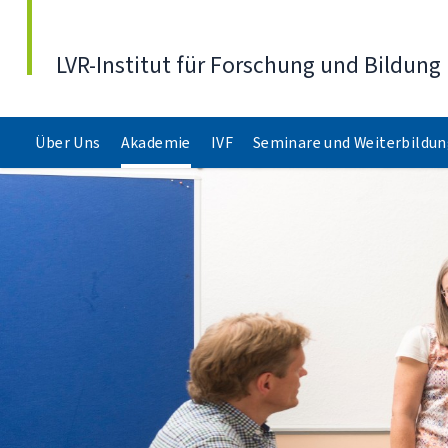
Direkt zum Inhalt
LVR-Institut für Forschung und Bildung
Über Uns
Akademie
IVF
Seminare und Weiterbildu