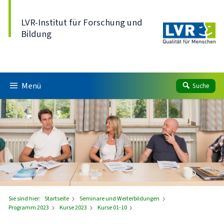
Direkt zum Inhalt
LVR-Institut für Forschung und
Bildung
Menü
Suche
Sie sind hier:
Startseite
Seminare und Weiterbildungen
Programm 2023
Kurse 2023
Kurse 01-10