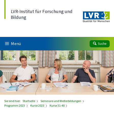
Direkt zum Inhalt
LVR-Institut für Forschung und
Bildung
Menü
Suche
Sie sind hier:
Startseite
Seminare und Weiterbildungen
Programm 2023
Kurse 2023
Kurse 31-40